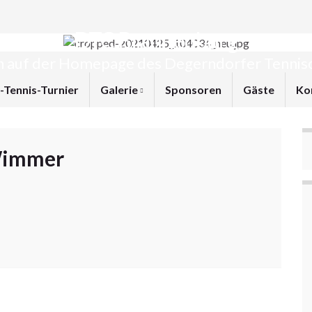
DTC Brannenburg
 auf der Homepage des Degerndorfer Tennisc
l-Tennis-Turnier
Galerie
Sponsoren
Gäste
Ko
Wimmer