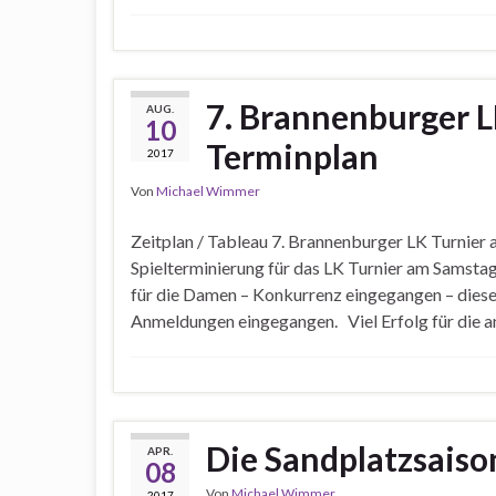
7. Brannenburger L
AUG.
10
Terminplan
2017
Von
Michael Wimmer
Zeitplan / Tableau 7. Brannenburger LK Turnier
Spielterminierung für das LK Turnier am Samsta
für die Damen – Konkurrenz eingegangen – diese 
Anmeldungen eingegangen. Viel Erfolg für die a
Die Sandplatzsaison
APR.
08
Von
Michael Wimmer
2017