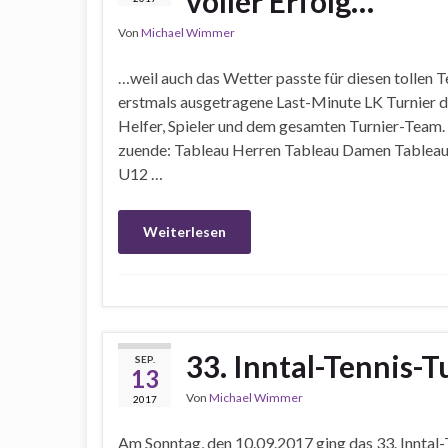
voller Erfolg…
Von
Michael Wimmer
…weil auch das Wetter passte für diesen tollen 
erstmals ausgetragene Last-Minute LK Turnier d
Helfer, Spieler und dem gesamten Turnier-Team. 
zuende: Tableau Herren Tableau Damen Tableau
U12 …
Weiterlesen
33. Inntal-Tennis-T
SEP.
13
Von
Michael Wimmer
2017
Am Sonntag, den 10.09.2017 ging das 33. Inntal-