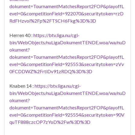
dokument=TournamentMatchesReport2FOP&playoffL
evel=0&competitionField=922070&securitytoken=rzD
RdFHzvol%2Fp%2FTSCH6Fkg%3D%3D
Herren 40 :
https://btv.liga.nu/cgi-
bin/WebObjects/nuLigaDokumentTENDE.woa/wa/nuD
okument?
dokument=TournamentMatchesReport2FOP&playoffL
evel=0&competitionField=925553&securitytoken=zVv
0FCDDWZ%2FrtiDv91zRDQ%3D%3D
Knaben 14 :
https://btv.liga.nu/cgi-
bin/WebObjects/nuLigaDokumentTENDE.woa/wa/nuD
okument?
dokument=TournamentMatchesReport2FOP&playoffL
evel=0&competitionField=925554&securitytoken=90V
quTF888czcOP7zYoD%2Fw%3D%3D