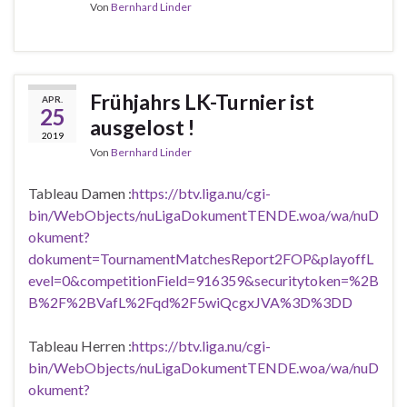
Von
Bernhard Linder
Frühjahrs LK-Turnier ist
APR.
25
ausgelost !
2019
Von
Bernhard Linder
Tableau Damen :
https://btv.liga.nu/cgi-
bin/WebObjects/nuLigaDokumentTENDE.woa/wa/nuD
okument?
dokument=TournamentMatchesReport2FOP&playoffL
evel=0&competitionField=916359&securitytoken=%2B
B%2F%2BVafL%2Fqd%2F5wiQcgxJVA%3D%3D
D
Tableau Herren :
https://btv.liga.nu/cgi-
bin/WebObjects/nuLigaDokumentTENDE.woa/wa/nuD
okument?