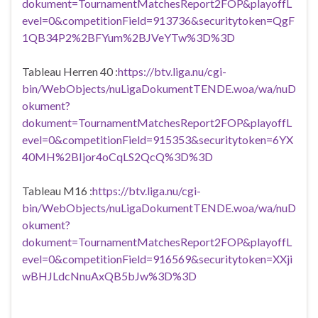
dokument=TournamentMatchesReport2FOP&playoffL
evel=0&competitionField=913736&securitytoken=QgF
1QB34P2%2BFYum%2BJVeYTw%3D%3D
Tableau Herren 40 :
https://btv.liga.nu/cgi-
bin/WebObjects/nuLigaDokumentTENDE.woa/wa/nuD
okument?
dokument=TournamentMatchesReport2FOP&playoffL
evel=0&competitionField=915353&securitytoken=6YX
40MH%2BIjor4oCqLS2QcQ%3D%3D
Tableau M16 :
https://btv.liga.nu/cgi-
bin/WebObjects/nuLigaDokumentTENDE.woa/wa/nuD
okument?
dokument=TournamentMatchesReport2FOP&playoffL
evel=0&competitionField=916569&securitytoken=XXji
wBHJLdcNnuAxQB5bJw%3D%3D