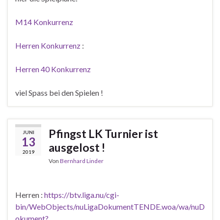
M14 Konkurrenz
Herren Konkurrenz
:
Herren 40 Konkurrenz
viel Spass bei den Spielen !
Pfingst LK Turnier ist
JUNI
13
ausgelost !
2019
Von
Bernhard Linder
Herren :
https://btv.liga.nu/cgi-
bin/WebObjects/nuLigaDokumentTENDE.woa/wa/nuD
okument?