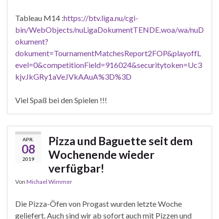
Tableau M14 :
https://btv.liga.nu/cgi-
bin/WebObjects/nuLigaDokumentTENDE.woa/wa/nuD
okument?
dokument=TournamentMatchesReport2FOP&playoffL
evel=0&competitionField=916024&securitytoken=Uc3
kjvJkGRy1aVeJVkAAuA%3D%3D
Viel Spaß bei den Spielen !!!
Pizza und Baguette seit dem
APR.
08
Wochenende wieder
2019
verfügbar!
Von
Michael Wimmer
Die Pizza-Öfen von Progast wurden letzte Woche
geliefert. Auch sind wir ab sofort auch mit Pizzen und