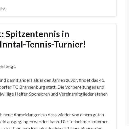
Uhr.
t: Spitzentennis in
nntal-Tennis-Turnier!
e steigt:
 und damit anders als in den Jahren zuvor, findet das 41.
ndorfer TC Brannenburg statt. Die Vorbereitungen und
eiwillige Helfer, Sponsoren und Vereinsmitglieder stehen
lich neue Anmeldungen, so dass wieder von einem guten
rfeld ausgegangen werden kann. Die Teilnehmer kommen
etztes Jahr zum Beispiel der Finalist Linus Bense, der