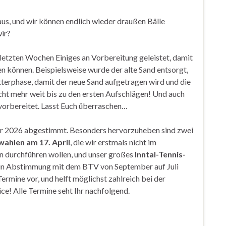
raus, und wir können endlich wieder draußen Bälle
wir?
 letzten Wochen Einiges an Vorbereitung geleistet, damit
nen können. Beispielsweise wurde der alte Sand entsorgt,
tterphase, damit der neue Sand aufgetragen wird und die
cht mehr weit bis zu den ersten Aufschlägen! Und auch
 vorbereitet. Lasst Euch überraschen…
ür 2026 abgestimmt. Besonders hervorzuheben sind zwei
ahlen am 17. April
, die wir erstmals nicht im
n durchführen wollen, und unser großes
Inntal-Tennis-
 in Abstimmung mit dem BTV von September auf Juli
ermine vor, und helft möglichst zahlreich bei der
ice! Alle Termine seht Ihr nachfolgend.