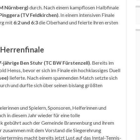
M Nürnberg)
durch. Nach einem kampflosen Halbfinale
Pinggera (TV Feldkirchen)
. In einem intensiven Finale
erg mit
6:2 und 6:3
die Oberhand und feierte ihren ersten
Herrenfinale
7-jährige Ben Stuhr (TC BW Fürstenzell)
. Bereits im
d Henss, bevor er sich im Finale ein hochklassiges Duell
see)
lieferte. Nach einem spannenden Match setzte sich
rch und durfte sich über seinen bislang größten
lerinnen und Spielern, Sponsoren, Helferinnen und
ch in diesem Jahr wieder für eine tolle
nk gebührt auch der Gemeinde Brannenburg und ihrem
der zusammen mit dem Vorstand die Siegerehrung
ertermins macht bereits jetzt Lust auf das Inntal-Tennis-