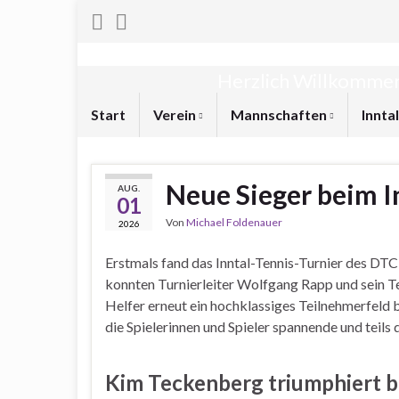
Herzlich Willkommen
Start
Verein
Mannschaften
Innta
Neue Sieger beim I
AUG.
01
Von
Michael Foldenauer
2026
Erstmals fand das Inntal-Tennis-Turnier des DTC
konnten Turnierleiter Wolfgang Rapp und sein T
Helfer erneut ein hochklassiges Teilnehmerfeld 
die Spielerinnen und Spieler spannende und teil
Kim Teckenberg triumphiert 