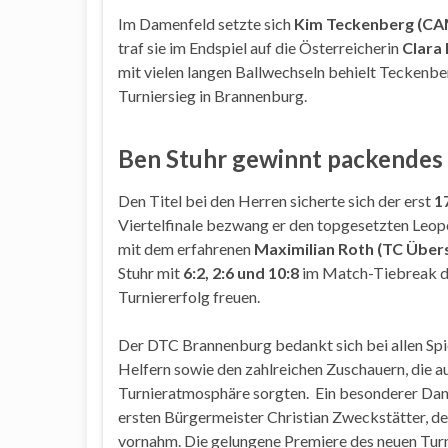
Im Damenfeld setzte sich
Kim Teckenberg (CA
traf sie im Endspiel auf die Österreicherin
Clara 
mit vielen langen Ballwechseln behielt Teckenb
Turniersieg in Brannenburg.
Ben Stuhr gewinnt packendes 
Den Titel bei den Herren sicherte sich der erst
1
Viertelfinale bezwang er den topgesetzten Leopol
mit dem erfahrenen
Maximilian Roth (TC Über
Stuhr mit
6:2, 2:6 und 10:8
im Match-Tiebreak du
Turniererfolg freuen.
Der DTC Brannenburg bedankt sich bei allen Spie
Helfern sowie den zahlreichen Zuschauern, die au
Turnieratmosphäre sorgten. Ein besonderer Da
ersten Bürgermeister Christian Zweckstätter, 
vornahm. Die gelungene Premiere des neuen Turni