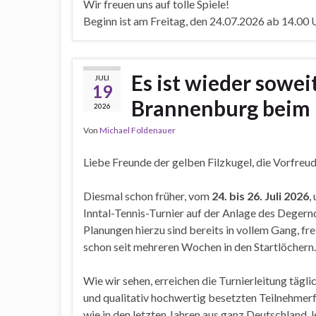
Wir freuen uns auf tolle Spiele!
Beginn ist am Freitag, den 24.07.2026 ab 14.00 
Es ist wieder sowei
JULI
19
Brannenburg beim I
2026
Von
Michael Foldenauer
Liebe Freunde der gelben Filzkugel, die Vorfreud
Diesmal schon früher, vom
24. bis 26. Juli 2026
,
Inntal-Tennis-Turnier auf der Anlage des Deger
Planungen hierzu sind bereits in vollem Gang, fr
schon seit mehreren Wochen in den Startlöchern.
Wie wir sehen, erreichen die Turnierleitung täg
und qualitativ hochwertig besetzten Teilnehme
wie in den letzten Jahren aus ganz Deutschland, l