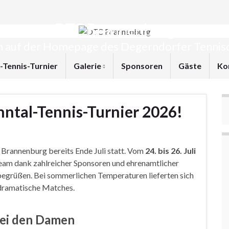
DTC Brannenburg
 auf der Homepage des Degerndorfer Tennisc
l-Tennis-Turnier
Galerie
Sponsoren
Gäste
Ko
nntal-Tennis-Turnier 2026!
 Brannenburg bereits Ende Juli statt. Vom
24. bis 26. Juli
eam dank zahlreicher Sponsoren und ehrenamtlicher
begrüßen. Bei sommerlichen Temperaturen lieferten sich
s dramatische Matches.
bei den Damen